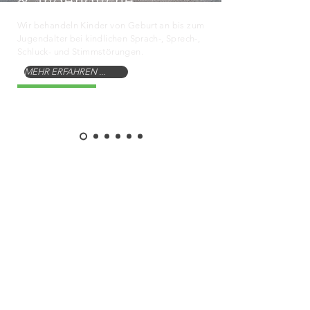
& Jugendliche
Wir behandeln Kinder von Geburt an bis zum
Jugendalter bei kindlichen Sprach-, Sprech-,
Schluck- und Stimmstörungen.
MEHR ERFAHREN ...
!
Für Ihre logopädische Behandlung
benötigen Sie als Kassen- oder
Privatversicherte eine ärztliche
Verordnung. Unsere Preise für
Privatversicherte richten sich nach der
„Gebührenübersicht für Therapeuten“